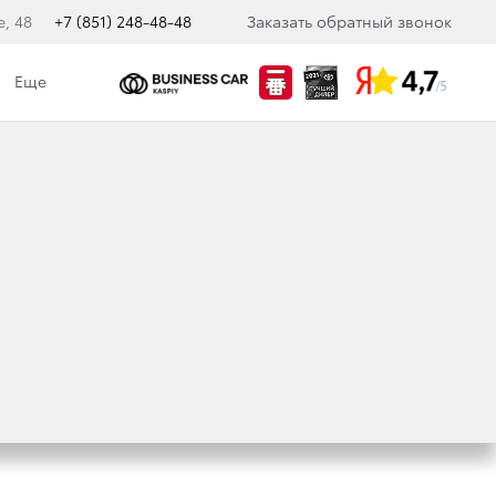
е, 48
+7 (851) 248-48-48
Заказать обратный звонок
Еще
кологическая политика
марок
Toyota
и
Lexus
.