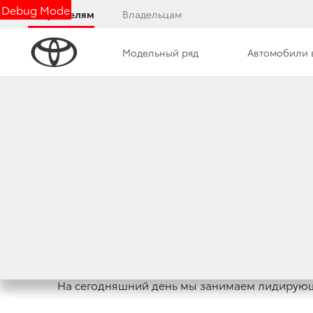
Debug Mode
Покупателям
Владельцам
Модельный ряд
Автомобили 
Дилерский центр
Новости
Преимущества д
ПРЕИМУЩЕСТВА Д
За плечами Тойота Центр Астрахань 15-летн
На сегодняшний день мы занимаем лидирующ