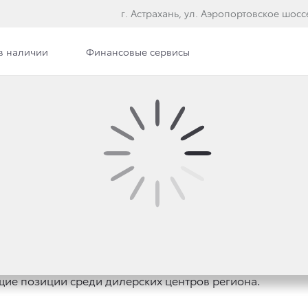
г. Астрахань, ул. Аэропортовское шосс
в наличии
Финансовые сервисы
илерского центра
Сотрудники
Вакансии
Э
ИЛЕРСКОГО ЦЕНТРА
ий опыт продаж и обслуживания автомобилей японских 
ие позиции среди дилерских центров региона.