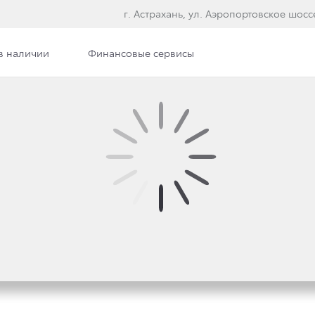
г. Астрахань, ул. Аэропортовское шосс
в наличии
Финансовые сервисы
илерского центра
Сотрудники
Вакансии
Э
OTA В НАЛИЧИИ!