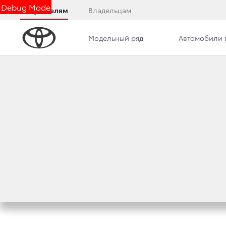
Debug Mode
Покупателям
Владельцам
Модельный ряд
Автомобили 
Дилерский центр
Новости
Преимущества д
БРЕНД TOYOTA В
ПОТЕНЦИАЛЬНЫХ
19 февраля 2014 г.
Поделиться