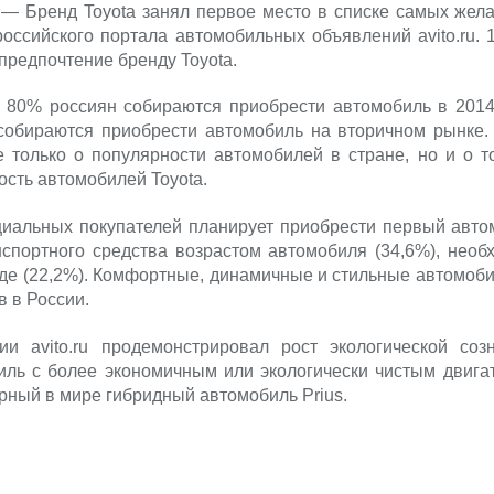
— Бренд Toyota занял первое место в списке самых жела
российского портала автомобильных объявлений avito.ru
предпочтение бренду Toyota.
ло 80% россиян собираются приобрести автомобиль в 201
обираются приобрести автомобиль на вторичном рынке. 
е только о популярности автомобилей в стране, но и о т
ость автомобилей Toyota.
нциальных покупателей планирует приобрести первый авт
нспортного средства возрастом автомобиля (34,6%), необ
де (22,2%). Комфортные, динамичные и стильные автомобил
 в России.
и avito.ru продемонстрировал рост экологической соз
ль с более экономичным или экологически чистым двигат
рный в мире гибридный автомобиль Prius.