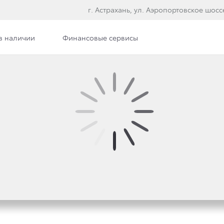
г. Астрахань, ул. Аэропортовское шосс
в наличии
Финансовые сервисы
илерского центра
Сотрудники
Вакансии
Э
ОЗГЛАВИЛ СПИСОК П
 АВТОВЛАДЕЛЬЦЕВ Р