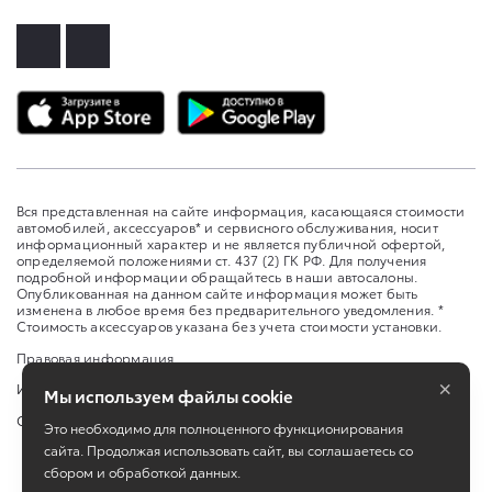
Вся представленная на сайте информация, касающаяся стоимости
автомобилей, аксессуаров* и сервисного обслуживания, носит
информационный характер и не является публичной офертой,
определяемой положениями ст. 437 (2) ГК РФ. Для получения
подробной информации обращайтесь в наши автосалоны.
Опубликованная на данном сайте информация может быть
изменена в любое время без предварительного уведомления. *
Стоимость аксессуаров указана без учета стоимости установки.
Правовая информация
×
Изменить настройку cookies
Мы используем файлы cookie
Сбросить cookie
Это необходимо для полноценного функционирования
сайта. Продолжая использовать сайт, вы соглашаетесь со
сбором и обработкой данных.