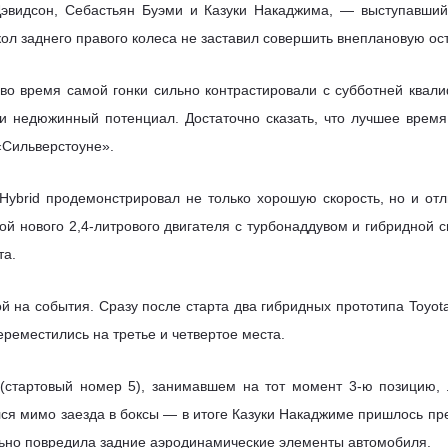
эвидсон, Себастьян Буэми и Казуки Накаджима, — выступавший
ол заднего правого колеса не заставил совершить внеплановую ост
во время самой гонки сильно контрастировали с субботней квали
и недюжинный потенциал. Достаточно сказать, что лучшее время
«Сильверстоуне».
Hybrid продемонстрировал не только хорошую скорость, но и от
ой нового 2,4-литрового двигателя с турбонаддувом и гибридной 
та.
й на события. Сразу после старта два гибридных прототипа Toyota
ереместились на третье и четвертое места.
0 (стартовый номер 5), занимавшем на тот момент 3-ю позицию,
ся мимо заезда в боксы — в итоге Казуки Накаджиме пришлось пре
льно повредила задние аэродинамические элементы автомобиля.