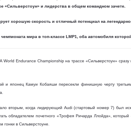
ссе «Сильверстоун» и лидерства в общем командном зачете.
ирует хорошую скорость и отличный потенциал на легендарно
в чемпионата мира в топ-классе LMP1, оба автомобиля котор
A World Endurance Championship на трассе «Сильверстоун» сраз
эй и японец Камуи Кобаяши пересекли финишную черту третьи
а.
тало вторым, когда лидирующий Audi (стартовый номер 7) был ис
ать обладателем почетного «Трофея Ричарда Ллойда», который «Бр
м гонки в Сильверстоуне.