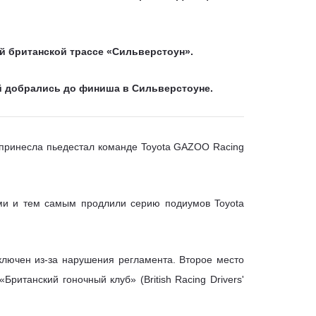
й британской трассе «Сильверстоун».
ой добрались до финиша в Сильверстоуне.
у принесла пьедестал команде Toyota GAZOO Racing
ми и тем самым продлили серию подиумов Toyota
ключен из-за нарушения регламента. Второе место
итанский гоночный клуб» (British Racing Drivers'