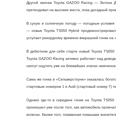
Другой экипаж Toyota GAZOO Racing — Энтони Д
претендовал на высокие места, пока досадный прок
В сухую и солнечную погоду — погодные условия 
— новые Toyota TS050 Hybrid продемонстрировал
уступает рекордному времени вчерашней гонки на 
В дебютном для себя старте новый Toyota TS050 
Toyota GAZOO Racing активно работает над доводк
смогут ощутить уже на ближайших этапах чемпиона
Сама же гонка в «Сильверстоуне» оказалась богато
стартовым номером 1 и Audi (стартовый номер 7) п
Однако где-то в середине гонки на Toyota TS05
произошел уже после того, как автомобиль промчал
колесах. Кроме того, порванная покрышка значите