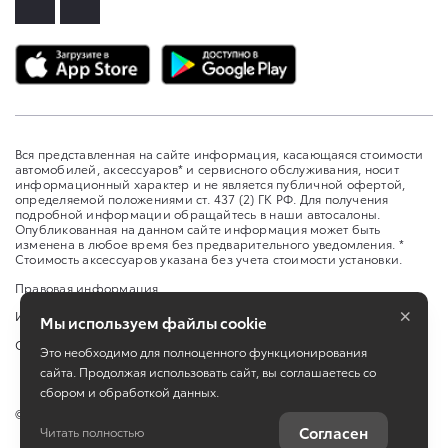
Вся представленная на сайте информация, касающаяся стоимости
автомобилей, аксессуаров* и сервисного обслуживания, носит
информационный характер и не является публичной офертой,
определяемой положениями ст. 437 (2) ГК РФ. Для получения
подробной информации обращайтесь в наши автосалоны.
Опубликованная на данном сайте информация может быть
изменена в любое время без предварительного уведомления. *
Стоимость аксессуаров указана без учета стоимости установки.
Правовая информация
×
Изменить настройку cookies
Мы используем файлы cookie
Сбросить cookie
Это необходимо для полноценного функционирования
сайта. Продолжая использовать сайт, вы соглашаетесь со
сбором и обработкой данных.
©
2026
ООО «Бизнес Кар Каспий»
Согласен
Читать полностью