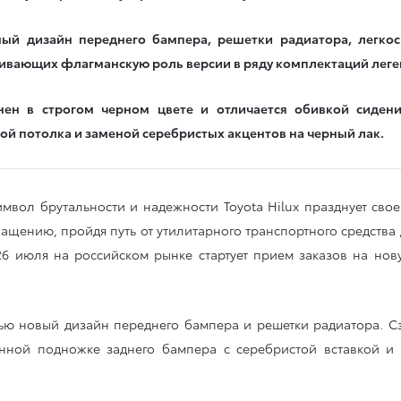
льный дизайн переднего бампера, решетки радиатора, легко
ивающих флагманскую роль версии в ряду комплектаций леге
нен в строгом черном цвете и отличается обивкой сиде
й потолка и заменой серебристых акцентов на черный лак.
имвол брутальности и надежности Toyota Hilux празднует сво
нащению, пройдя путь от утилитарного транспортного средства
6 июля на российском рынке стартует прием заказов на но
ю новый дизайн переднего бампера и решетки радиатора. Сз
анной подножке заднего бампера с серебристой вставкой и