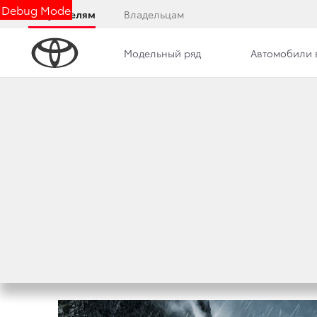
Debug Mode
Покупателям
Владельцам
Модельный ряд
Автомобили 
Дилерский центр
Новости
Преимущества д
TOYOTA HILUX 
EXCLUSIVE
27 июля 2018 г.
Поделиться