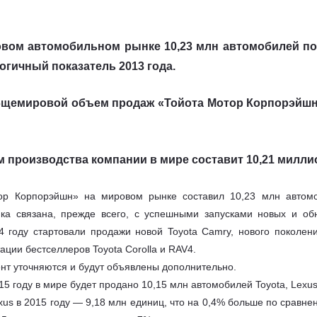
овом автомобильном рынке 10,23 млн автомобилей под
логичный показатель 2013 года.
бщемировой объем продаж «Тойота Мотор Корпорэйшн» 
ем производства компании в мире составит 10,21 милли
р Корпорэйшн» на мировом рынке составил 10,23 млн автом
ика связана, прежде всего, с успешными запусками новых и о
 году стартовали продажи новой Toyota Camry, нового поколени
ции бестселлеров Toyota Corolla и RAV4.
нт уточняются и будут объявлены дополнительно.
5 году в мире будет продано 10,15 млн автомобилей Toyota, Lexus, 
us в 2015 году — 9,18 млн единиц, что на 0,4% больше по сравне