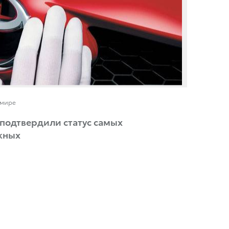
 мире
 подтвердили статус самых
жных