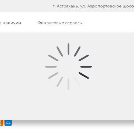
г. Астрахань, ул. Аэропортовское шосс
в наличии
Финансовые сервисы
илерского центра
Сотрудники
Вакансии
Э
ОТА МОТОР КОРПОРЭ
ЬТАТЫ МИРОВЫХ ПРОДА
 ГОД