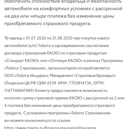
обеспечить спокойствие владельца и безопасность
автомобиля на комфортных условиях с рассрочкой
на два или четыре платежа без изменения цены
приобретаемого страхового продукта.
1
В период
с 01.07.2020
по 31.08.2020
при покупке нового
автомобиля (а/м) Тойота и одновременном заключении
договора страхования КАСКО по страховым продуктам
«Стандарт КАСКО» или «Оптимум КАСКО» в рамках Программы
«Тойота Страхование», организатором которой является
ООО «Тойота Иншуранс Менеджмент (Страховые брокеры)»
(Лицензия ЦБ РФ СБ№ 4339. ИНН: 7703814736, ОГРН:
1147746841989) Клиенту предоставляется возможность
оплатить сумму страховой премии КАСКО с рассрочкой на 2 или
4 платежа без изменения цены приобретаемого страхового
продукта. С условиями программы «Тойота Страхование»
вы можете ознакомиться по ссылке
https://www.toyota.ru/finance-insurance/insurance.