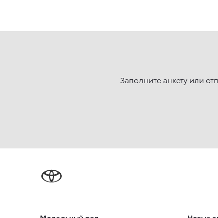
Заполните анкету или от
Модельный ряд
Новые а