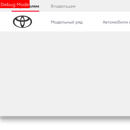
Debug Mode
Покупателям
Владельцам
Модельный ряд
Автомобили 
Дилерский центр
Новости
Преимущества д
Заполните анкету или от