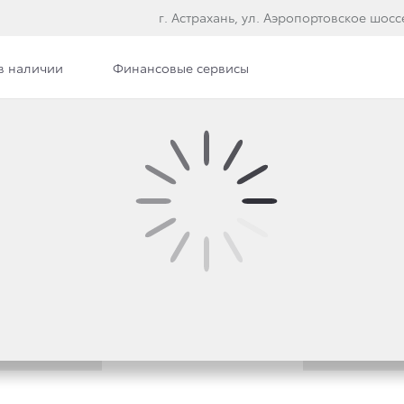
г. Астрахань, ул. Аэропортовское шосс
в наличии
Финансовые сервисы
илерского центра
Сотрудники
Вакансии
Э
Вакансия в архиве
правьте письмо. Мы обязательно рассмотрим и при актуа
Заполнить анкету