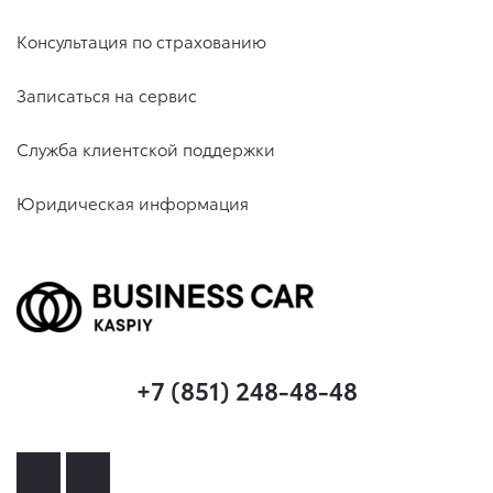
Цели обработки персональных данных:
Консультация по страхованию
Записаться на сервис
принятие решения о заключении, заключение и исполнение
договоров (дополнительных соглашений, иных сделок),
заключаемых (совершаемых) между Клиентом и
Служба клиентской поддержки
соответствующим Оператором, и (или) страховой компанией,
и (или) банком (кредитной организацией), и (или)
Юридическая информация
лизинговой компанией;
предоставление Клиенту ответов на претензии, обращения,
запросы, заявления и т.п.;
предоставление Клиенту информации о проведении
соответствующим Оператором гарантийного и
негарантийного ремонта и специальных сервисных
кампаний;
предоставление Клиенту информации о скидках на
автомобили, услуги и работы, а также о проведении
соответствующим Оператором маркетинговых программ,
+7 (851) 248-48-48
клиентских мероприятий, стимулирующих акций и т.п.;
предоставление Клиенту информации об изменении
условий участия Клиента в программах лояльности;
проведение с Клиентом статистических опросов и
исследований, направленных на выявление уровня (индекса)