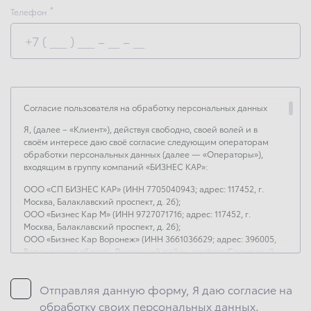
Телефон
Согласие пользователя на обработку персональных данных
Я, (далее – «Клиент»), действуя свободно, своей волей и в
своём интересе даю своё согласие следующим операторам
обработки персональных данных (далее — «Операторы»),
входящим в группу компаний «БИЗНЕС КАР»:
ООО «СП БИЗНЕС КАР» (ИНН 7705040943; адрес: 117452, г.
Москва, Балаклавский проспект, д. 26);
ООО «Бизнес Кар М» (ИНН 9727071716; адрес: 117452, г.
Москва, Балаклавский проспект, д. 26);
ООО «Бизнес Кар Воронеж» (ИНН 3661036629; адрес: 396005,
Воронежская область, Рамонский район, посёлок Солнечный,
ул. Московское шоссе, д. 22);
ООО «Бизнес Кар Каспий» (ИНН 3017051249; адрес: 414018,
Отправляя данную форму, Я даю согласие на
Астраханская область, г. Астрахань, ул. Аэропортовское шоссе,
д. 48);
обработку своих персональных данных.