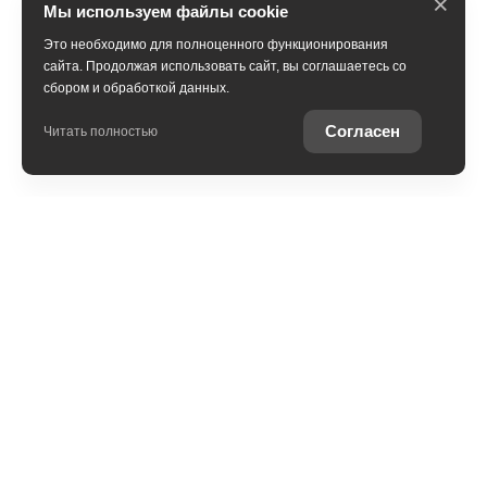
×
Мы используем файлы cookie
Это необходимо для полноценного функционирования
сайта. Продолжая использовать сайт, вы соглашаетесь со
сбором и обработкой данных.
Получить консультацию
Согласен
Читать полностью
Юридическая информация
Остались вопросы?
Купить Toyota в
кредит