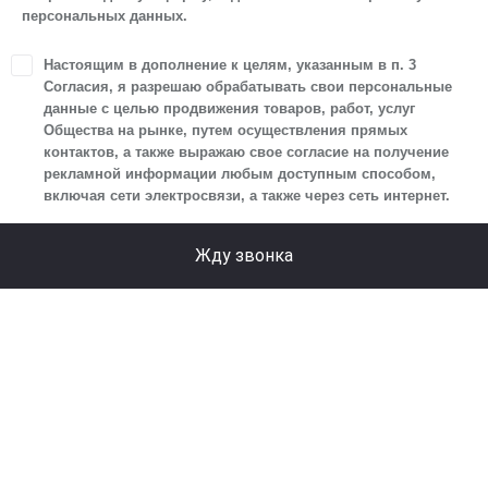
персональных данных.
персональных данных.
1. Настоящим я даю согласие Обществу на обработку
Настоящим в дополнение к целям, указанным в п. 3
своих персональных данных, а именно: имени, отчества,
Согласия, я разрешаю обрабатывать свои персональные
фамилии, контактных данных (включая номер телефона
данные с целью продвижения товаров, работ, услуг
Общества на рынке, путем осуществления прямых
и адрес электронной почты), адреса, сведений
контактов, а также выражаю свое согласие на получение
о впечатлениях, интересах, предпочтениях
рекламной информации любым доступным способом,
к автомобилю(-ям) и товарам/услугам, IP-адреса,
включая сети электросвязи, а также через сеть интернет.
сведений об устройстве, операционной системы
устройства и модели мобильного телефона посетителя
Жду звонка
сайта, уникального идентификатора посетителя сайта,
предпочтительного времени и способа для контакта,
истории контактов.
2. Под обработкой персональных данных понимаются
следующие действия: сбор, запись, систематизация,
накопление, хранение, уточнение (обновление,
изменение), извлечение, использование, передача
(предоставление, доступ), блокирование, удаление,