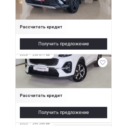
2 л (146 л.с.), Вариатор, бензин, полный
2 090 000 ₽
Рассчитать кредит
Получить предложение
Видео
2019
·
136 677 км
Kia Sportage
2 л (150 л.с.), АКПП, бензин, полный
2 230 000 ₽
Рассчитать кредит
Получить предложение
Видео
2013
·
140 596 км