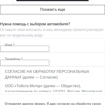
Показать еще
Нужна помощь с выбором автомобиля?
Оставьте свои контакты и наш менеджер проконсультирует
вас по модельному ряду
Имя
*
Телефон
*
СОГЛАСИЕ НА ОБРАБОТКУ ПЕРСОНАЛЬНЫХ
ДАННЫХ (далее — Согласие)
ООО «Тойота Мотор» (далее — Общество),
расположенное по адресу: 141031, Россия, Московская
обл., г. о. Мытищи, п. Вёшки, МКАД, 84-й км,
ТПЗ «Алтуфьево», вл. 5, стр. 1, является оператором
Отправляя данную форму, Я даю согласие на обработку своих