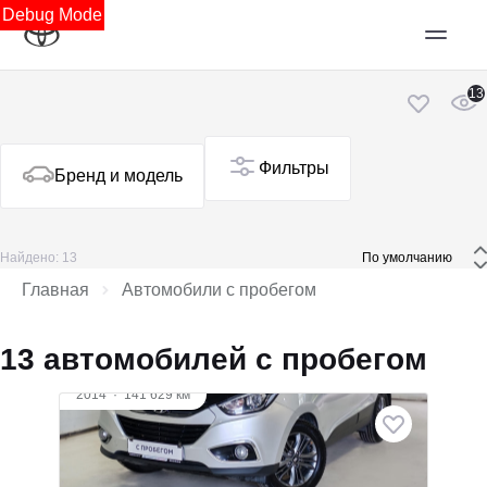
Debug Mode
13
Фильтры
Бренд и модель
Найдено: 13
 По умолчанию 
Главная
Автомобили с пробегом
13 автомобилей с пробегом
Видео
2014
·
141 629 км
Hyundai ix35
2 л (150 л.с.), АКПП, бензин, передний