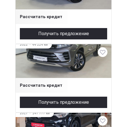
1 420 000 ₽
Рассчитать кредит
Получить предложение
2022
·
44 224 км
EXEED LX
1.5 л (147 л.с.), Вариатор, бензин, передний
1 745 000 ₽
Рассчитать кредит
Получить предложение
Видео
2017
·
147 777 км
Toyota RAV4