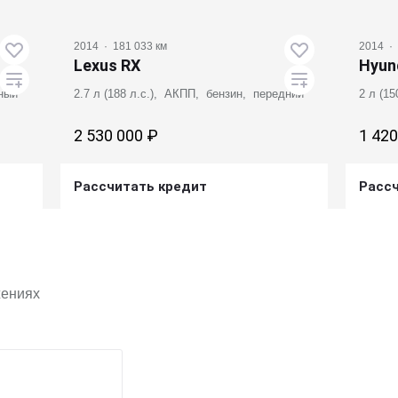
2014
·
181 033 км
2014
·
Lexus RX
Hyund
лный
2.7 л (188 л.с.), АКПП, бензин, передний
2 л (1
2 530 000 ₽
1 420
Рассчитать кредит
Расс
Получить предложение
жениях