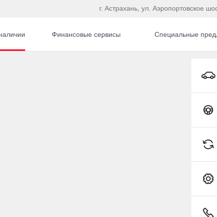
г. Астрахань, ул. Аэропортовское шо
наличии
Финансовые сервисы
Специальные пред
Kia Sportage Внедорожник Бензин 2,0 л 150 л.с. АКПП
то
Toyota C-HR
248-48-48