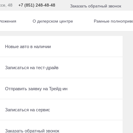
ссе, 48
+7 (851) 248-48-48
Заказать обратный звонок
ложения
О дилерском центре
Рамные полноприво
Получить консультацию по кредиту
Рассчитать кредит
Новые авто в наличии
Ещё 14 фото
2 230 000 ₽
Отправить заявку на Трейд-ин
Записаться на сервис
Записаться на тест-драйв
Получить предложение
Записаться на сервис
Отправить заявку на Трейд-ин
Отправить заявку на Трейд-ин
Заказать обратный звонок
Заказать обратный звонок
Записаться на сервис
Оставить заявку на кредит
Заказать обратный звонок