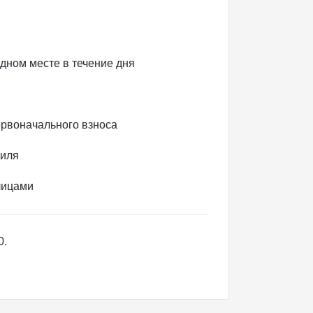
дном месте в течение дня
ервоначального взноса
биля
 лицами
0.