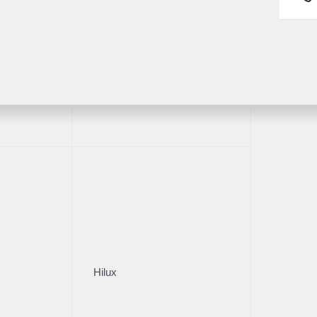
ва
Пробег
ПТС
136 677
Оригинал
Fortuner
Владельцы
Кузов
1
Внедорож­ник
и
Описание
Стоимос
Цена без уч
гом 136677 км.
й форме оплаты
ожна дополнительная выгода
Hilux