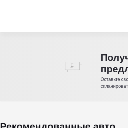
Полу
пред
Оставьте св
спланироват
Рекомендованные авто
Видео
Видео