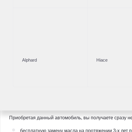
1 владелец по ПТС
Исключительное состояние
"Зелёная" Автотека
Без ДТП
В родном окрасе
Alphard
Hiace
Родной подтвержденный пробег
Не имеет технических нареканий
Автомобиль прошел комплексную диагностику и ю
Предоставляем результаты диагностики
Приобретая данный автомобиль, вы получаете сразу н
бесплатную замену масла на протяжении 3-х лет п