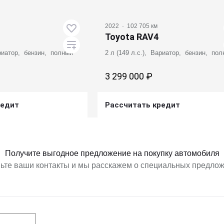
2022
·
102 705 км
Toyota RAV4
ариатор, бензин, полный
2 л (149 л.с.), Вариатор, бензин, по
3 299 000 ₽
редит
Рассчитать кредит
ь предложение
Получить предложение
Получите выгодное предложение на покупку автомобиля
ьте ваши контакты и мы расскажем о специальных предло