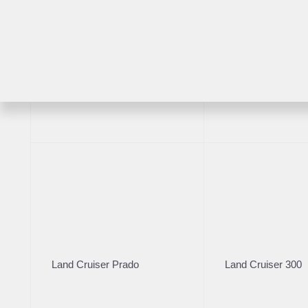
Комплектация
Год производст
Цвет кузова
2019
Белый
RAV4
Highlander
VIN
***5737
Комплектация
Характеристик
Автомобиль KIA SPORTAGE 2019 года выпуска с пробе
✅ Цена, указанная в объявлении, действует при любо
✅ При покупке в кредит или по системе трейд-ин возм
Land Cruiser Prado
Land Cruiser 300
ПРЕИМУЩЕСТВА ДАННОГО АВТОМОБИЛЯ: