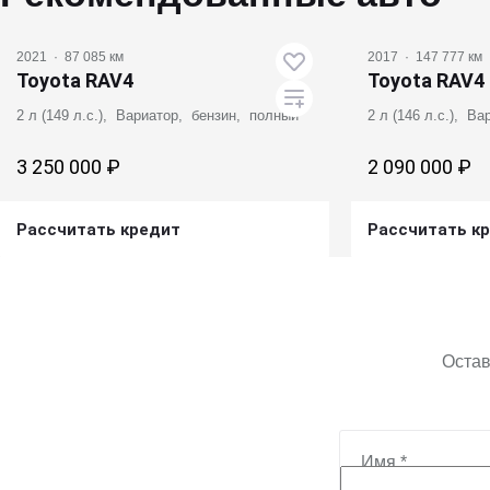
2021
·
87 085 км
2017
·
147 777 км
Toyota RAV4
Toyota RAV4
2 л (149 л.с.), Вариатор, бензин, полный
2 л (146 л.с.), В
3 250 000 ₽
2 090 000 ₽
Рассчитать кредит
Рассчитать к
Получить предложение
Получит
Остав
Имя
*