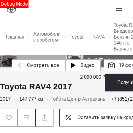
Debug Mode
Toyota 
Внедоро
Автомобили
Главная
Toyota
RAV4
Бензин 2
с пробегом
146 л.с.
Вариато
Ещё 17 фото
Смотреть все
Видео
19 фо
2 090 000 ₽
Получ
Toyota RAV4 2017
2017
·
147 777 км
·
Тойота Центр Астрахань
·
+7 (851) 
Оставить заявку на кре