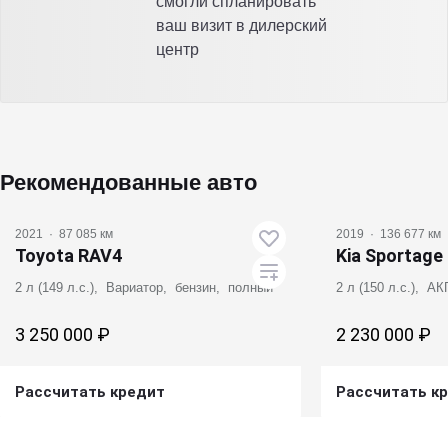
смогли спланировать
ваш визит в дилерский
центр
Видео
Видео
Рекомендованные авто
2021
·
87 085 км
2019
·
136 677 км
Toyota RAV4
Kia Sportage
2 л (149 л.с.), Вариатор, бензин, полный
2 л (150 л.с.), А
3 250 000 ₽
2 230 000 ₽
Рассчитать кредит
Рассчитать к
Получить предложение
Получит