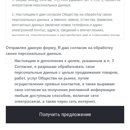
п. Вёшки, МКАД, 84-й км, ТПЗ «Алтуфьево», вл. 5, стр. 1, является
оператором персональных данных.
1. Настоящим я даю согласие Обществу на обработку своих
персональных данных, а именно: имени, отчества, фамилии,
контактных данных (включая номер телефона и адрес
электронной почты), адреса, сведений о впечатлениях,
интересах, предпочтениях к автомобилю(-ям) и товарам/услугам,
IP-адреса, сведений об устройстве, операционной системы
устройства и модели мобильного телефона посетителя сайта,
Отправляя данную форму, Я даю согласие на обработку
уникального идентификатора посетителя сайта,
своих персональных данных.
предпочтительного времени и способа для контакта, истории
Настоящим в дополнение к целям, указанным в п. 3
контактов.
Согласия, я разрешаю обрабатывать свои
2. Под обработкой персональных данных понимаются
персональные данные с целью продвижения товаров,
следующие действия: сбор, запись, систематизация,
работ, услуг Общества на рынке, путем
накопление, хранение, уточнение (обновление, изменение),
осуществления прямых контактов, а также выражаю
извлечение, использование, передача (предоставление, доступ),
свое согласие на получение рекламной информации
блокирование, удаление, уничтожение персональных данных.
любым доступным способом, включая сети
Общество обрабатывает персональные данные
электросвязи, а также через сеть интернет.
с использованием средств автоматизации.
3. Целью обработки персональных данных является
Получить предложение
осуществление взаимодействия Общества с посетителями
и пользователями сайта.