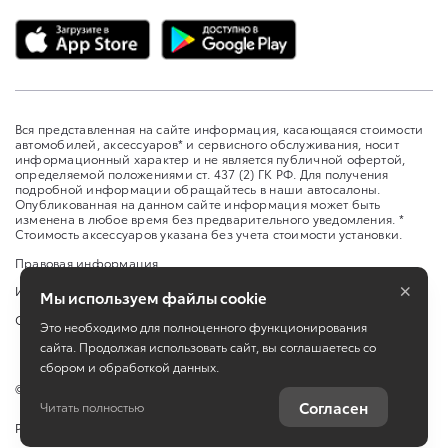
Вся представленная на сайте информация, касающаяся стоимости
автомобилей, аксессуаров* и сервисного обслуживания, носит
информационный характер и не является публичной офертой,
определяемой положениями ст. 437 (2) ГК РФ. Для получения
подробной информации обращайтесь в наши автосалоны.
Опубликованная на данном сайте информация может быть
изменена в любое время без предварительного уведомления. *
Стоимость аксессуаров указана без учета стоимости установки.
Правовая информация
×
Изменить настройку cookies
Мы используем файлы cookie
Сбросить cookie
Это необходимо для полноценного функционирования
сайта. Продолжая использовать сайт, вы соглашаетесь со
сбором и обработкой данных.
©
2026
ООО «Бизнес Кар Каспий»
Согласен
Читать полностью
Работает на технологиях
TradeDealer