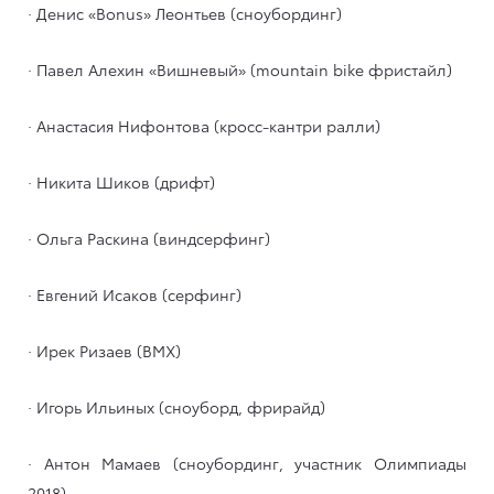
· Денис «Bonus» Леонтьев (сноубординг)
· Павел Алехин «Вишневый» (mountain bike фристайл)
· Анастасия Нифонтова (кросс-кантри ралли)
· Никита Шиков (дрифт)
· Ольга Раскина (виндсерфинг)
· Евгений Исаков (серфинг)
· Ирек Ризаев (BMX)
· Игорь Ильиных (сноуборд, фрирайд)
· Антон Мамаев (сноубординг, участник Олимпиады
2018)