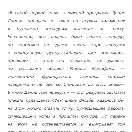
«
В самой первой гонке в лыжной программе Денис
Спицов попадает в завал на первых километрах
и буквально последним выезжает на трассу.
Естественно, все лидеры были далеко впереди,
но спортсмен не сдался, очень скоро вернулся
в лидирующую группу. Победить трех норвежцев,
попавших в итоге на пьедестал, не удалось,
но россиянин обошел Мориса Манифика —
знаменитого французского лыжника, который
наверняка и не был со Спицовым до этого знаком.
В итоге Денис стал четвертым — этот результат заставил
плакать президента ФЛГР Елену Вяльбе. Казалось бы,
на этом можно ставить точку. Сумасшедшая радость,
сумасшедший успех в прошлом юниора. Но парень
на этом не останавливается и выигрывает три
олимпийские медали в Корее. Мне кажется, что это как