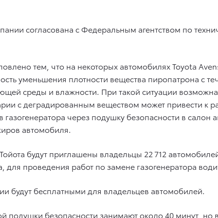
ании согласована с Федеральным агентством по техни
овлено тем, что на некоторых автомобилях Toyota Aven
ость уменьшения плотности вещества пиропатрона с те
ающей среды и влажности. При такой ситуации возможн
рии с деградированным веществом может привести к ра
газогенератора через подушку безопасности в салон а
жиров автомобиля.
 Тойота будут приглашены владельцы 22 712 автомобилей
ода, для проведения работ по замене газогенератора во
нии будут бесплатными для владельцев автомобилей.
кой подушки безопасности занимают около 40 минут, но