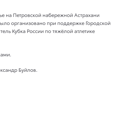
енье на Петровской набережной Астрахани
было организовано при поддержке Городской
ель Кубка России по тяжёлой атлетике
ками.
ександр Буйлов.