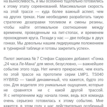
на выносливость, и мы особенно тщательно готовились
к этому этапу соревнований. Максимальная скорость
на этой трассе — куда более важный аспект, чем
на других треках. Нам необходимо разработать такую
стратегию дозаправки топливом и смены резины,
чтобы найти оптимальное соотношение между
временем, проведенным на пит-стопах, и временем
прохождения круга. Позади у нас — две победы в двух
гонках. Мы довольны нашим лидирующим положением
в турнирной таблице и готовы закрепить успех».
Пилот экипажа № 7 Стефан Сарразен добавил: «Гонка
„24 часа Ле-Мана“ для меня, безусловно, — важнейшее
событие этого года. Нет ничего прекраснее, чем ехать
по этой трассе на прототипе серии LMP1. TS040
HYBRID — такой динамичный, что кажется, будто это
сон. Для водителя это уникальные ощущения, которые
не сравнятся ни с какой другой трассой.
Я с нетерпением жду начала гонки, ведь вся команда
очень серьезно готовилась к этому событию. Мне
кажется, в этом году у нас действительно особенный